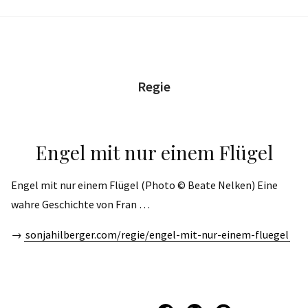
Regie
Engel mit nur einem Flügel
Engel mit nur einem Flügel (Photo © Beate Nelken) Eine
wahre Geschichte von Fran …
→
sonjahilberger.com/regie/engel-mit-nur-einem-fluegel