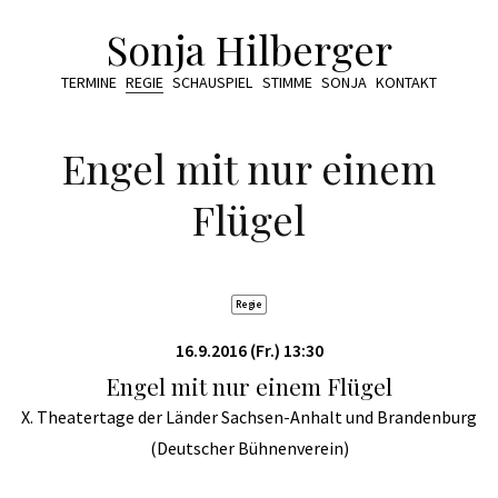
Sonja Hilberger
TERMINE
REGIE
SCHAUSPIEL
STIMME
SONJA
KONTAKT
Engel mit nur einem
Flügel
Regie
16.9.2016 (Fr.) 13:30
Engel mit nur einem Flügel
X. Theatertage der Länder Sachsen-Anhalt und Brandenburg
(Deutscher Bühnenverein)