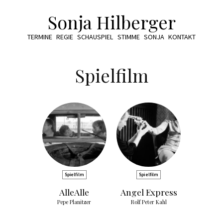
Sonja Hilberger
TERMINE
REGIE
SCHAUSPIEL
STIMME
SONJA
KONTAKT
Spielfilm
Spielfilm
Spielfilm
AlleAlle
Angel Express
Pepe Planitzer
Rolf Peter Kahl