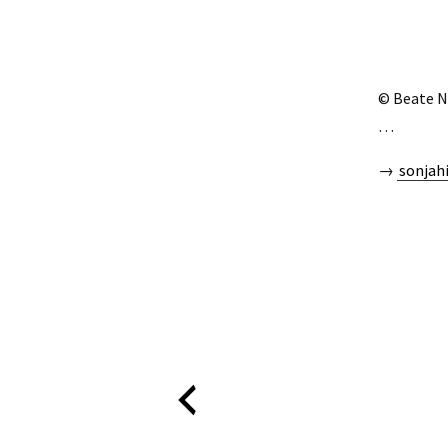
© Beate N
…
→
sonjah