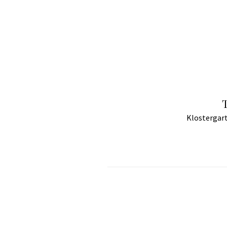
T
Klostergart