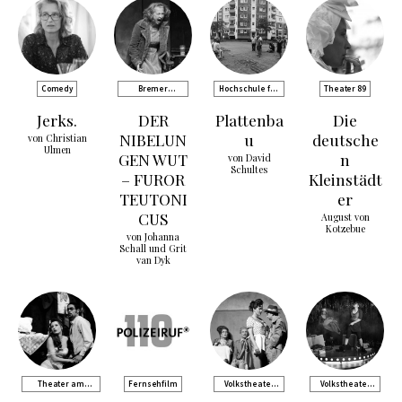
Comedy
Bremer
Hochschule für
Theater 89
Shakespeare
Musik und
Jerks.
DER
Plattenba
Die
Company
Theater
Rostock
NIBELUN
u
deutsche
von Christian
Ulmen
GEN WUT
n
von David
Schultes
– FUROR
Kleinstädt
TEUTONI
er
CUS
August von
Kotzebue
von Johanna
Schall und Grit
van Dyk
Theater am
Fernsehfilm
Volkstheater
Volkstheater
Kurfürstendamm
Rostock
Rostock