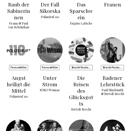
Raub der
Der Fall
Das
Frauen
Sabinerin
Sikorska
Sparschw
nen
ein
Polizeiruf 110
Franz & Paul
Eugène Labiche
von Schönthan
Fernsehfilm
Fernsehfilm
Brecht Festival
Brecht Festival
Augsburg
Augsburg
Angst
Unter
Die
Badener
heiligt die
Strom
Reisen
Lehrstück
Mittel
des
SOKO Wismar
Paul Hindemith
& Bertolt Brecht
Glücksgot
Polizeiruf 110
ts
Bertolt Brecht