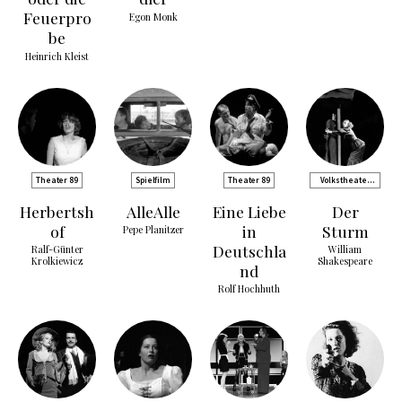
Feuerpro
Egon Monk
be
Heinrich Kleist
Theater 89
Spielfilm
Theater 89
Volkstheater
Rostock
Herbertsh
AlleAlle
Eine Liebe
Der
of
in
Sturm
Pepe Planitzer
Deutschla
Ralf-Günter
William
Krolkiewicz
Shakespeare
nd
Rolf Hochhuth