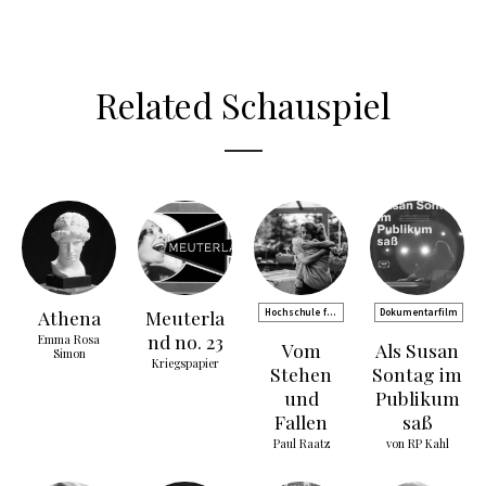
Related Schauspiel
Athena
Meuterla
Hochschule für
Dokumentarfilm
Musik und
nd no. 23
Emma Rosa
Vom
Als Susan
Theater
Simon
Kriegspapier
Rostock
Stehen
Sontag im
und
Publikum
Fallen
saß
Paul Raatz
von RP Kahl