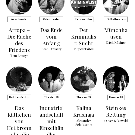
Volkstheater
Volkstheater
Fernsehfilm
Volkstheater
Rostock
Rostock
Rostock
Atropa –
Das Ende
Der
Münchha
Die Rache
vom
Kriminalis
usen
des
Anfang
t: Sucht
Erich Kästner
Friedens
Sean O’Casey
Filipos Tsitos
Tom Lanoye
Bad Hersfelder
Theater 89
Theater 89
Theater 89
Festspiele
Das
Industriel
Kalina
Steinkes
Käthchen
andschaft
Krasnaja
Rettung
von
mit
Alexander
Oliver Bukowski
Schukschin
Heilbronn
Einzelhän
oder die
dler