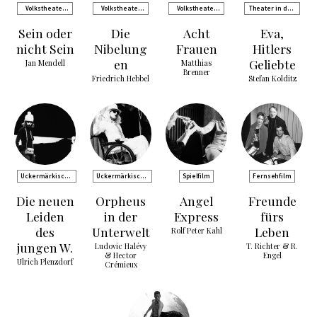
Volkstheater
Volkstheater
Volkstheater
Theater in den
Rostock
Rostock
Rostock
Katakomben
Sein oder
Die
Acht
Eva,
nicht Sein
Nibelung
Frauen
Hitlers
en
Geliebte
Jan Mendell
Matthias
Brenner
Friedrich Hebbel
Stefan Kolditz
Uckermärkische
Uckermärkische
Spielfilm
Fernsehfilm
Bühnen Schwedt
Bühnen Schwedt
Die neuen
Orpheus
Angel
Freunde
Leiden
in der
Express
fürs
des
Unterwelt
Leben
Rolf Peter Kahl
jungen W.
Ludovic Halévy
T. Richter & R.
& Hector
Engel
Ulrich Plenzdorf
Crémieux