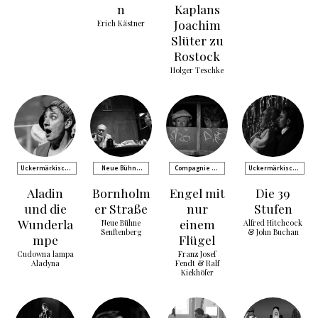
n
Kaplans
Joachim
Erich Kästner
Slüter zu
Rostock
Holger Teschke
Uckermärkische
Neue Bühne
Compagnie de
Uckermärkische
Bühnen Schwedt
Senftenberg
Comédie
Bühnen Schwedt
Aladin
Bornholm
Engel mit
Die 39
und die
er Straße
nur
Stufen
Wunderla
einem
Neue Bühne
Alfred Hitchcock
Senftenberg
& John Buchan
mpe
Flügel
Cudowna lampa
Franz Josef
Aladyna
Fendt & Ralf
Kiekhöfer