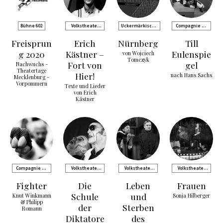
Bühne 602
Volkstheater
Uckermärkische
Compagnie de
Rostock
Bühnen Schwedt
Comédie
Freisprun
Erich
Nürnberg
Till
g 2020
Kästner –
Eulenspie
von Wojciech
Tomczyk
Fort von
gel
Nachwuchs -
Theatertage
Hier!
nach Hans Sachs
Mecklenburg -
Vorpommern
Texte und Lieder
von Erich
Kästner
Compagnie de
Volkstheater
Volkstheater
Volkstheater
Comédie
Rostock
Rostock
Rostock
Fighter
Die
Leben
Frauen
Schule
und
Knut Winkmann
Sonja Hilberger
& Philipp
der
Sterben
Romann
Diktatore
des