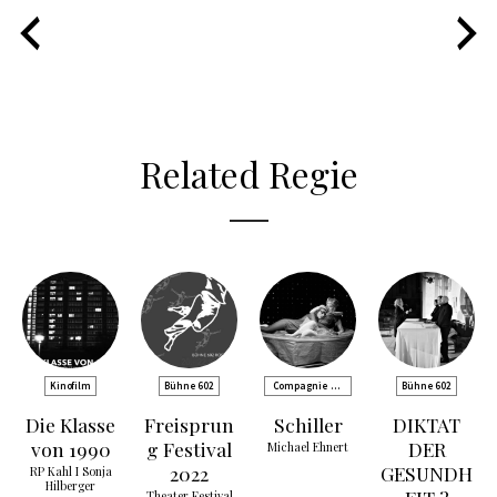
Related Regie
Kinofilm
Bühne 602
Compagnie de
Bühne 602
Comédie
Die Klasse
Freisprun
Schiller
DIKTAT
von 1990
g Festival
DER
Michael Ehnert
2022
GESUNDH
RP Kahl I Sonja
Hilberger
Theater Festival