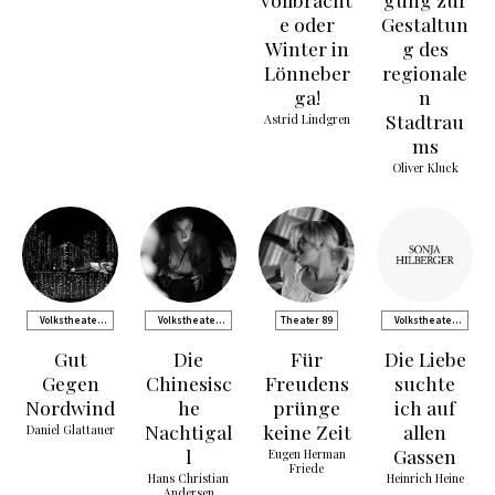
e oder
Gestaltun
Winter in
g des
Lönneber
regionale
ga!
n
Stadtrau
Astrid Lindgren
ms
Oliver Kluck
Volkstheater
Volkstheater
Theater 89
Volkstheater
Rostock
Rostock
Rostock
Gut
Die
Für
Die Liebe
Gegen
Chinesisc
Freudens
suchte
Nordwind
he
prünge
ich auf
Nachtigal
keine Zeit
allen
Daniel Glattauer
l
Gassen
Eugen Herman
Friede
Hans Christian
Heinrich Heine
Andersen