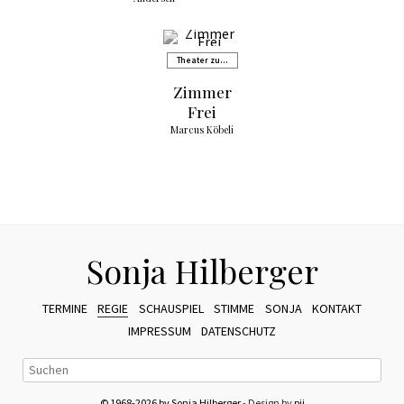
Theater zum
westlichen
Zimmer
Stadthirschen
Frei
Marcus Köbeli
Sonja Hilberger
TERMINE
REGIE
SCHAUSPIEL
STIMME
SONJA
KONTAKT
IMPRESSUM
DATENSCHUTZ
© 1968-2026 by Sonja Hilberger
- Design by
pii