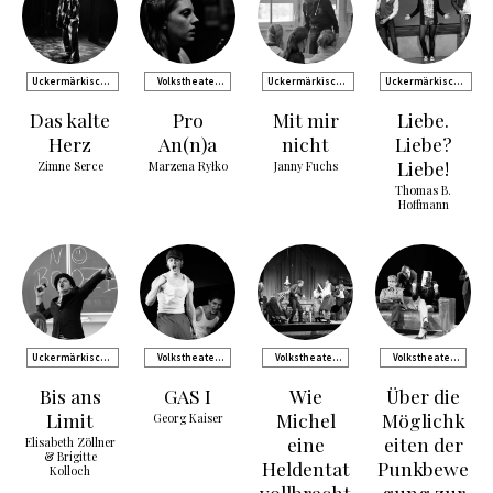
Uckermärkische
Volkstheater
Uckermärkische
Uckermärkische
Bühnen Schwedt
Rostock
Bühnen Schwedt
Bühnen Schwedt
Das kalte
Pro
Mit mir
Liebe.
Herz
An(n)a
nicht
Liebe?
Liebe!
Zimne Serce
Marzena Ryłko
Janny Fuchs
Thomas B.
Hoffmann
Uckermärkische
Volkstheater
Volkstheater
Volkstheater
Bühnen Schwedt
Rostock
Rostock
Rostock
Bis ans
GAS I
Wie
Über die
Limit
Michel
Möglichk
Georg Kaiser
eine
eiten der
Elisabeth Zöllner
& Brigitte
Heldentat
Punkbewe
Kolloch
vollbracht
gung zur