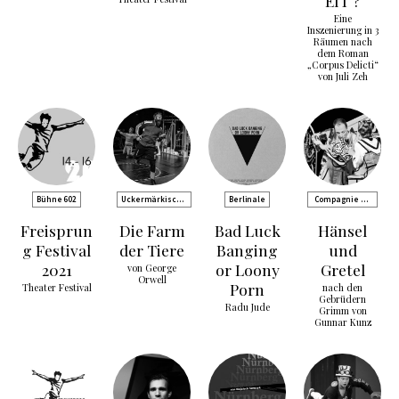
EIT ?
Eine
Inszenierung in 3
Räumen nach
dem Roman
„Corpus Delicti“
von Juli Zeh
Bühne 602
Uckermärkische
Berlinale
Compagnie de
Bühnen Schwedt
Comédie
Freisprun
Die Farm
Bad Luck
Hänsel
g Festival
der Tiere
Banging
und
2021
or Loony
Gretel
von George
Orwell
Porn
Theater Festival
nach den
Gebrüdern
Radu Jude
Grimm von
Gunnar Kunz