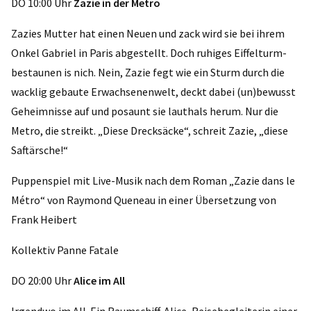
DO 10:00 Uhr
Zazie in der Metro
Zazies Mutter hat einen Neuen und zack wird sie bei ihrem
Onkel Gabriel in Paris abgestellt. Doch ruhiges Eiffelturm-
bestaunen is nich. Nein, Zazie fegt wie ein Sturm durch die
wacklig gebaute Erwachsenenwelt, deckt dabei (un)bewusst
Geheimnisse auf und posaunt sie lauthals herum. Nur die
Metro, die streikt. „Diese Drecksäcke“, schreit Zazie, „diese
Saftärsche!“
Puppenspiel mit Live-Musik nach dem Roman „Zazie dans le
Métro“ von Raymond Queneau in einer Übersetzung von
Frank Heibert
Kollektiv Panne Fatale
DO 20:00 Uhr
Alice im All
Irgendwo im All. Ein Raumschiff. Alice, Reisebegleiterin einer