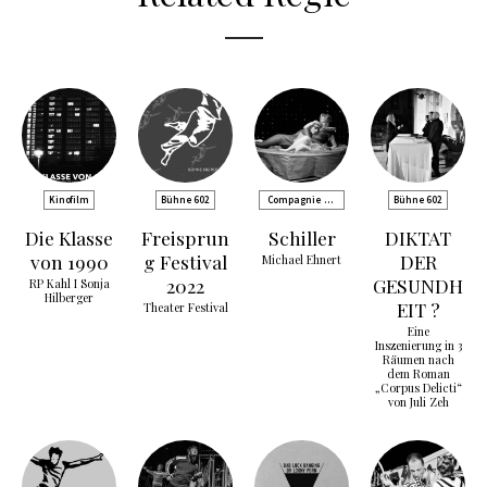
Kinofilm
Bühne 602
Compagnie de
Bühne 602
Comédie
Die Klasse
Freisprun
Schiller
DIKTAT
von 1990
g Festival
DER
Michael Ehnert
2022
GESUNDH
RP Kahl I Sonja
Hilberger
EIT ?
Theater Festival
Eine
Inszenierung in 3
Räumen nach
dem Roman
„Corpus Delicti“
von Juli Zeh