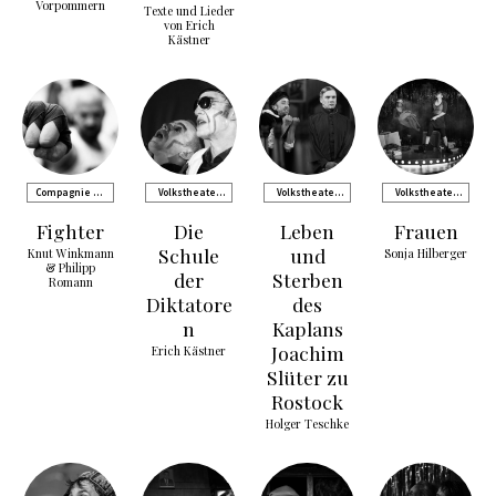
Vorpommern
Texte und Lieder
von Erich
Kästner
Compagnie de
Volkstheater
Volkstheater
Volkstheater
Comédie
Rostock
Rostock
Rostock
Fighter
Die
Leben
Frauen
Schule
und
Knut Winkmann
Sonja Hilberger
& Philipp
der
Sterben
Romann
Diktatore
des
n
Kaplans
Joachim
Erich Kästner
Slüter zu
Rostock
Holger Teschke