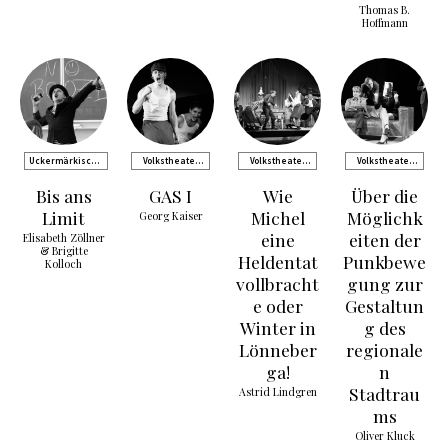
Thomas B.
Hoffmann
Uckermärkische
Volkstheater
Volkstheater
Volkstheater
Bühnen Schwedt
Rostock
Rostock
Rostock
Bis ans
GAS I
Wie
Über die
Limit
Michel
Möglichk
Georg Kaiser
eine
eiten der
Elisabeth Zöllner
& Brigitte
Heldentat
Punkbewe
Kolloch
vollbracht
gung zur
e oder
Gestaltun
Winter in
g des
Lönneber
regionale
ga!
n
Stadtrau
Astrid Lindgren
ms
Oliver Kluck