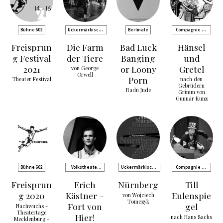
Bühne 602
Uckermärkische
Berlinale
Compagnie de
Bühnen Schwedt
Comédie
Freisprun
Die Farm
Bad Luck
Hänsel
g Festival
der Tiere
Banging
und
2021
or Loony
Gretel
von George
Orwell
Porn
Theater Festival
nach den
Gebrüdern
Radu Jude
Grimm von
Gunnar Kunz
Bühne 602
Volkstheater
Uckermärkische
Compagnie de
Rostock
Bühnen Schwedt
Comédie
Freisprun
Erich
Nürnberg
Till
g 2020
Kästner –
Eulenspie
von Wojciech
Tomczyk
Fort von
gel
Nachwuchs -
Theatertage
Hier!
nach Hans Sachs
Mecklenburg -