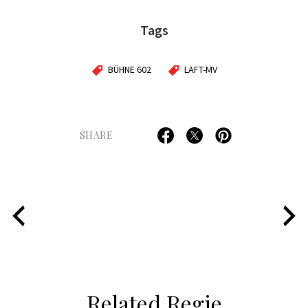
Tags
BÜHNE 602
LAFT-MV
SHARE
Related Regie