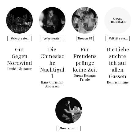
Volkstheater
Volkstheater
Theater 89
Volkstheater
Rostock
Rostock
Rostock
Gut
Die
Für
Die Liebe
Gegen
Chinesisc
Freudens
suchte
Nordwind
he
prünge
ich auf
Nachtigal
keine Zeit
allen
Daniel Glattauer
l
Gassen
Eugen Herman
Friede
Hans Christian
Heinrich Heine
Andersen
Theater zum
westlichen