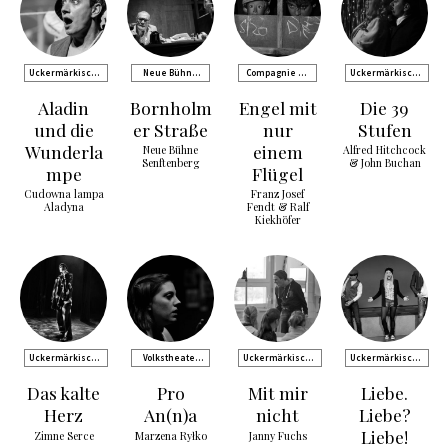
Uckermärkische
Neue Bühne
Compagnie de
Uckermärkische
Bühnen Schwedt
Senftenberg
Comédie
Bühnen Schwedt
Aladin
Bornholm
Engel mit
Die 39
und die
er Straße
nur
Stufen
Wunderla
einem
Neue Bühne
Alfred Hitchcock
Senftenberg
& John Buchan
mpe
Flügel
Cudowna lampa
Franz Josef
Aladyna
Fendt & Ralf
Kiekhöfer
Uckermärkische
Volkstheater
Uckermärkische
Uckermärkische
Bühnen Schwedt
Rostock
Bühnen Schwedt
Bühnen Schwedt
Das kalte
Pro
Mit mir
Liebe.
Herz
An(n)a
nicht
Liebe?
Liebe!
Zimne Serce
Marzena Ryłko
Janny Fuchs